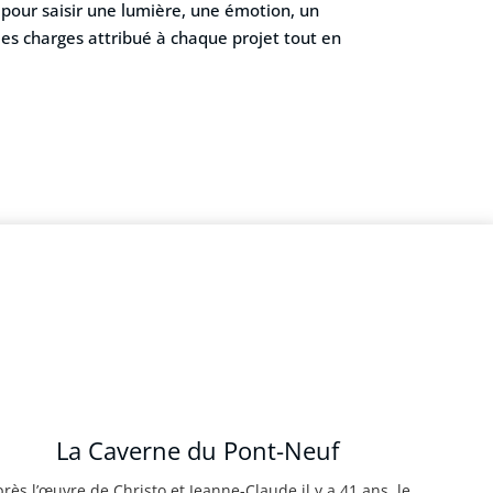
f pour saisir une lumière, une émotion, un
des charges attribué à chaque projet tout en
La Caverne du Pont-Neuf
rès l’œuvre de Christo et Jeanne-Claude il y a 41 ans, le