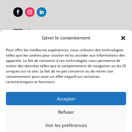
Contact

Gérer le consentement
Pour toute demande de contact, merci
d’utiliser le formulaire ci-contre.
Pour offrir les meilleures expériences, nous utilisons des technologies
telles que les cookies pour stocker et/ou accéder aux informations des
Je vous répondrais dans les plus brefs
appareils. Le fait de consentir à ces technologies nous permettra de
délais.
traiter des données telles que le comportement de navigation ou les ID
uniques sur ce site. Le fait de ne pas consentir ou de retirer son
Merci de votre confiance.
consentement peut avoir un effet négatif sur certaines
caractéristiques et fonctions.
Accepter
Refuser
Voir les préférences
© Laurent Guichardon – tous droits réservés année