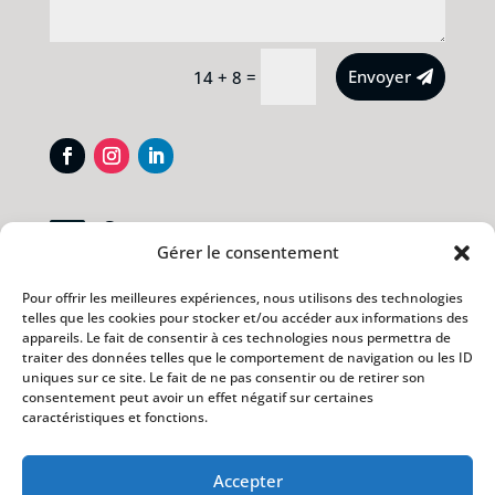
Alternative:
=
Envoyer
14 + 8
Contact

Gérer le consentement
Pour toute demande de contact, merci
d’utiliser le formulaire ci-contre.
Pour offrir les meilleures expériences, nous utilisons des technologies
telles que les cookies pour stocker et/ou accéder aux informations des
Je vous répondrais dans les plus brefs
appareils. Le fait de consentir à ces technologies nous permettra de
délais.
traiter des données telles que le comportement de navigation ou les ID
uniques sur ce site. Le fait de ne pas consentir ou de retirer son
Merci de votre confiance.
consentement peut avoir un effet négatif sur certaines
caractéristiques et fonctions.
Accepter